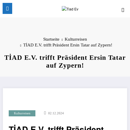
Zum
Inhalt
springen
Startseite
Kulturreisen
TİAD E.V. trifft Präsident Ersin Tatar auf Zypern!
TİAD E.V. trifft Präsident Ersin Tatar
auf Zypern!
Kulturreisen
02.12.2024
TİAD E.V. trifft Präsident