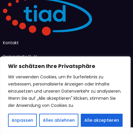
Kontakt
Taubenstraße 12–14
47166 Duisburg
Wir schätzen Ihre Privatsphäre
info@tiad-ev.de
Wir verwenden Cookies, um Ihr Surferlebnis zu
Menü
verbessern, personalisierte Anzeigen oder Inhalte
einzusetzen und unseren Datenverkehr zu analysieren.
Wenn Sie auf „Alle akzeptieren" klicken, stimmen Sie
Mitgliedschaftsantrag
Mitglieder
der Anwendung von Cookies zu.
Aktivitaten
Anpassen
Alles ablehnen
Alle akzeptieren